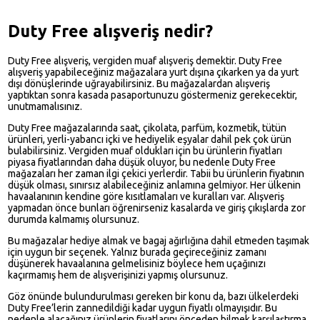
Duty Free alışveriş nedir?
Duty Free alışveriş, vergiden muaf alışveriş demektir. Duty Free
alışveriş yapabileceğiniz mağazalara yurt dışına çıkarken ya da yurt
dışı dönüşlerinde uğrayabilirsiniz. Bu mağazalardan alışveriş
yaptıktan sonra kasada pasaportunuzu göstermeniz gerekecektir,
unutmamalısınız.
Duty Free mağazalarında saat, çikolata, parfüm, kozmetik, tütün
ürünleri, yerli-yabancı içki ve hediyelik eşyalar dahil pek çok ürün
bulabilirsiniz. Vergiden muaf oldukları için bu ürünlerin fiyatları
piyasa fiyatlarından daha düşük oluyor, bu nedenle Duty Free
mağazaları her zaman ilgi çekici yerlerdir. Tabii bu ürünlerin fiyatının
düşük olması, sınırsız alabileceğiniz anlamına gelmiyor. Her ülkenin
havaalanının kendine göre kısıtlamaları ve kuralları var. Alışveriş
yapmadan önce bunları öğrenirseniz kasalarda ve giriş çıkışlarda zor
durumda kalmamış olursunuz.
Bu mağazalar hediye almak ve bagaj ağırlığına dahil etmeden taşımak
için uygun bir seçenek. Yalnız burada geçireceğiniz zamanı
düşünerek havaalanına gelmelisiniz böylece hem uçağınızı
kaçırmamış hem de alışverişinizi yapmış olursunuz.
Göz önünde bulundurulması gereken bir konu da, bazı ülkelerdeki
Duty Free’lerin zannedildiği kadar uygun fiyatlı olmayışıdır. Bu
nedenle alacağınız ürünlerin fiyatlarını önceden bilmek karşılaştırma